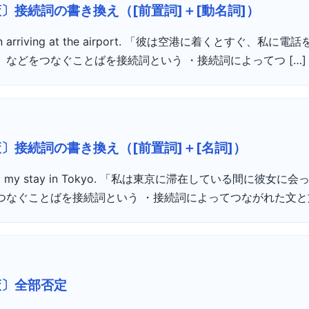
〕接続詞の書き換え（[前置詞]＋[動名詞]）
 on arriving at the airport. 「彼は空港に着くとすぐ、私
」などをつなぐことばを接続詞という ・接続詞によってつ […]
〕接続詞の書き換え（[前置詞]＋[名詞]）
uring my stay in Tokyo. 「私は東京に滞在している間に彼女
つなぐことばを接続詞という ・接続詞によってつながれた文と文
策〕全部否定