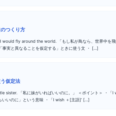
文のつくり方
ird, I would fly around the world. 「もし私が鳥なら、世
「事実と異なることを仮定する」ときに使う文 ・ […]
を使う仮定法
 a little sister. 「私に妹がいればいいのに。」 ＜ポイント＞ ・「I
のに」という意味 ・「I wish ＋[主語]’ […]