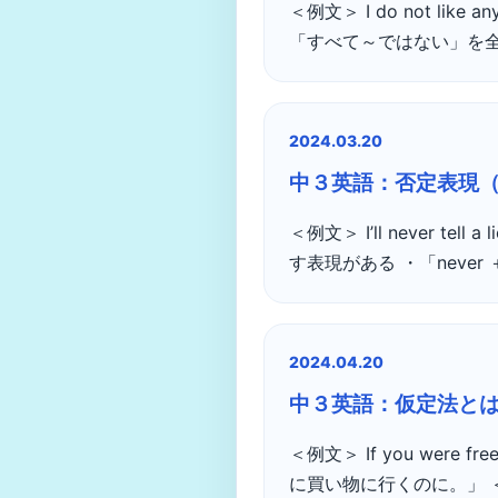
＜例文＞ I do not li
「すべて～ではない」を全部
2024.03.20
中３英語：否定表現（never
＜例文＞ I’ll never 
す表現がある ・「never
2024.04.20
中３英語：仮定法と
＜例文＞ If you were f
に買い物に行くのに。」 