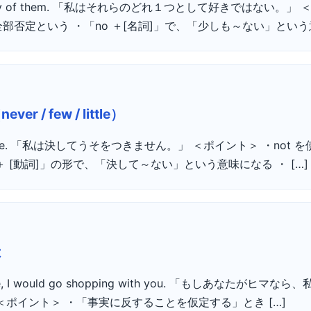
ke any of them. 「私はそれらのどれ１つとして好きではない。」
否定という ・「no ＋[名詞]」で、「少しも～ない」という意味
 / few / little）
tell a lie. 「私は決してうそをつきません。」 ＜ポイント＞ ・no
 ＋ [動詞]」の形で、「決して～ない」という意味になる ・ […]
は
ree, I would go shopping with you. 「もしあなたがヒ
＜ポイント＞ ・「事実に反することを仮定する」とき […]