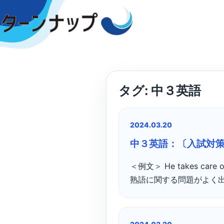
Skip
to
content
タグ:
中３英語
2024.03.20
中３英語：〔入試対
＜例文＞ He takes ca
熟語に関する問題がよく出