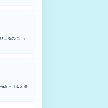
界中を飛び回るのに。」
 wish ＋〔仮定法