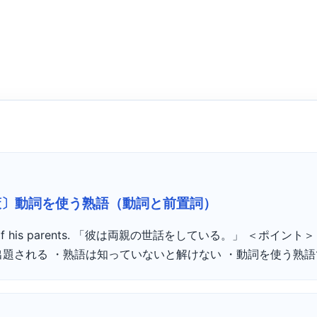
策〕動詞を使う熟語（動詞と前置詞）
re of his parents. 「彼は両親の世話をしている。」 ＜ポイン
題される ・熟語は知っていないと解けない ・動詞を使う熟語で