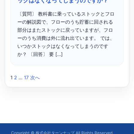
ックはなくなってしまうのですか？
〔質問〕 教科書に乗っているストックとフロ
ーの解説図で、フローのうち貯蓄に回される
部分はまたストックに戻っていますが、フロ
ーのうち消費は外に流れ出ています。 では、
いつかストックはなくなってしまうのです
か？ 〔回答〕 要 […]
1
2
…
17
次へ
投
稿
の
ペ
ー
Copyright © 株式会社ターンナップ All Rights Reserved.