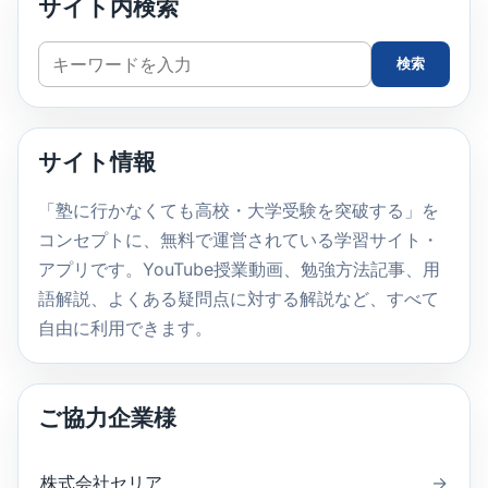
サイト内検索
サ
検索
イ
ト
内
サイト情報
検
索
「塾に行かなくても高校・大学受験を突破する」を
コンセプトに、無料で運営されている学習サイト・
アプリです。YouTube授業動画、勉強方法記事、用
語解説、よくある疑問点に対する解説など、すべて
自由に利用できます。
ご協力企業様
株式会社セリア
→