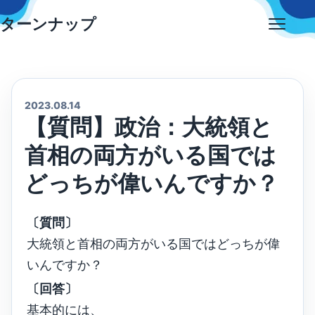
Skip
ターンナップ
to
Open
content
menu
2023.08.14
【質問】政治：大統領と
首相の両方がいる国では
どっちが偉いんですか？
〔質問〕
大統領と首相の両方がいる国ではどっちが偉
いんですか？
〔回答〕
基本的には、