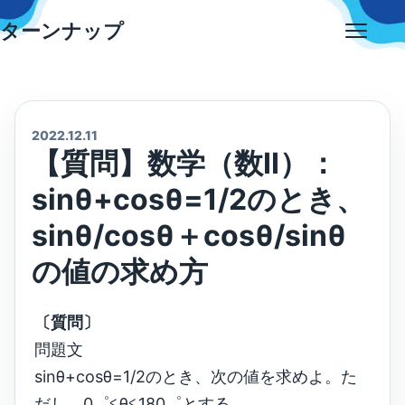
Skip
ターンナップ
to
Open
content
menu
2022.12.11
【質問】数学（数Ⅱ）：
sinθ+cosθ=1/2のとき、
sinθ/cosθ＋cosθ/sinθ
の値の求め方
〔質問〕
問題文
sinθ+cosθ=1/2のとき、次の値を求めよ。た
だし、0゜≦θ≦180゜とする。