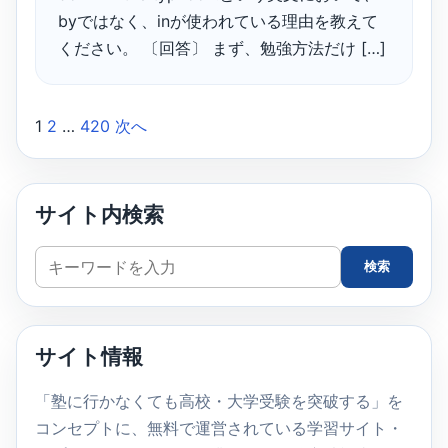
byではなく、inが使われている理由を教えて
ください。 〔回答〕 まず、勉強方法だけ […]
1
2
…
420
次へ
投
稿
の
サイト内検索
ペ
サ
検索
イ
ー
ト
ジ
内
サイト情報
検
送
索
「塾に行かなくても高校・大学受験を突破する」を
り
コンセプトに、無料で運営されている学習サイト・