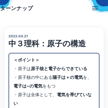
Skip
ターンナップ
to
Open
content
menu
2022.04.21
中３理科：原子の構造
＜ポイント＞
・原子は
原子核と電子からできている
・原子核の中にある
陽子は＋の電気
を、
電子は−の電気
をもつ
・原子は全体として、
電気を帯びていな
い