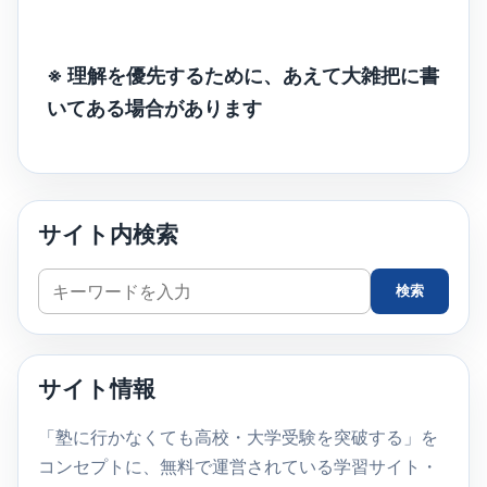
※ 理解を優先するために、あえて大雑把に書
いてある場合があります
サイト内検索
サ
検索
イ
ト
内
サイト情報
検
索
「塾に行かなくても高校・大学受験を突破する」を
コンセプトに、無料で運営されている学習サイト・