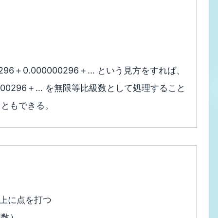
000296＋0.000000296＋… という見方をすれば、
000000296＋… を無限等比級数として処理すること
こともできる。
の上に点を打つ
理数）