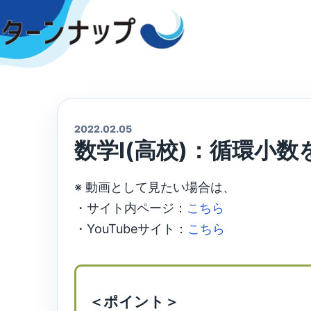
Skip
to
content
2022.02.05
数学Ⅰ(高校)：循環小
※ 動画として見たい場合は、
・サイト内ページ：
こちら
・YouTubeサイト：
こちら
＜ポイント＞