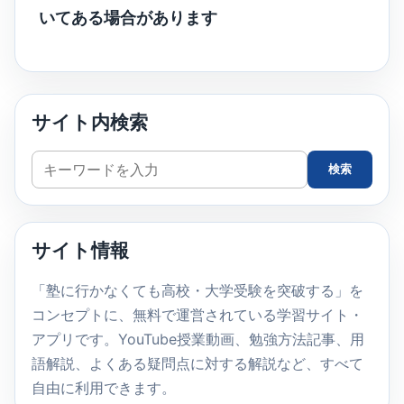
いてある場合があります
サイト内検索
サ
検索
イ
ト
内
サイト情報
検
索
「塾に行かなくても高校・大学受験を突破する」を
コンセプトに、無料で運営されている学習サイト・
アプリです。YouTube授業動画、勉強方法記事、用
語解説、よくある疑問点に対する解説など、すべて
自由に利用できます。