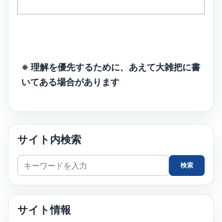
※ 理解を優先するために、あえて大雑把に書
いてある場合があります
サイト内検索
サ
検索
イ
ト
内
サイト情報
検