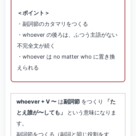
＜ポイント＞
・副詞節のカタマリをつくる
・whoever の後ろは、ふつう主語がない
不完全文が続く
・whoever は no matter who に置き換
えられる
whoever + V 〜
は
副詞節
をつくり
「た
とえ誰が〜しても」
という意味になりま
す。
副詞節をつくる（副詞と同じ役割をす