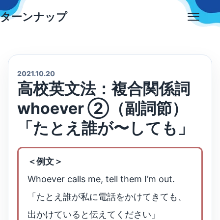
Skip
ターンナップ
to
Open
content
menu
2021.10.20
高校英文法：複合関係詞
whoever ②（副詞節）
「たとえ誰が〜しても」
＜例文＞
Whoever calls me, tell them I’m out.
「たとえ誰が私に電話をかけてきても、
出かけていると伝えてください」