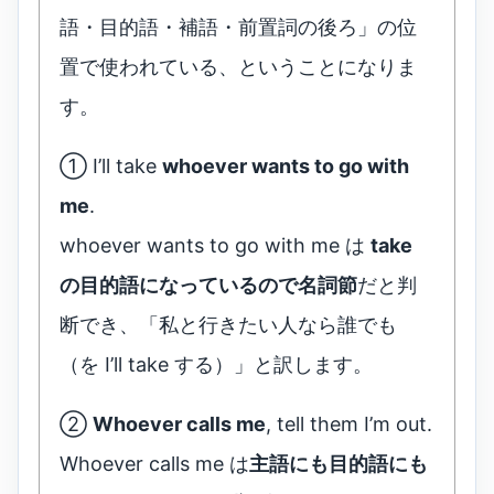
語・目的語・補語・前置詞の後ろ」の位
置で使われている、ということになりま
す。
① I’ll take
whoever wants to go with
me
.
whoever wants to go with me は
take
の目的語になっているので名詞節
だと判
断でき、「私と行きたい人なら誰でも
（を I’ll take する）」と訳します。
②
Whoever calls me
, tell them I’m out.
Whoever calls me は
主語にも目的語にも