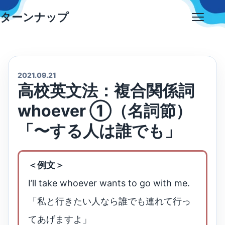
Skip
ターンナップ
to
Open
content
menu
2021.09.21
高校英文法：複合関係詞
whoever ①（名詞節）
「〜する人は誰でも」
＜例文＞
I’ll take whoever wants to go with me.
「私と行きたい人なら誰でも連れて行っ
てあげますよ」