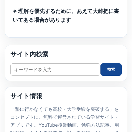
※ 理解を優先するために、あえて大雑把に書
いてある場合があります
サイト内検索
サ
検索
イ
ト
内
サイト情報
検
索
「塾に行かなくても高校・大学受験を突破する」を
コンセプトに、無料で運営されている学習サイト・
アプリです。YouTube授業動画、勉強方法記事、用