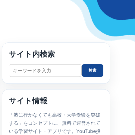
サイト内検索
サ
検索
イ
ト
内
サイト情報
検
索
「塾に行かなくても高校・大学受験を突破
する」をコンセプトに、無料で運営されて
いる学習サイト・アプリです。YouTube授