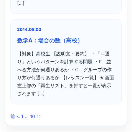
[…]
2014.08.02
数学A：場合の数（高校）
【対象】高校生 【説明文・要約】 ・「～通
り」というパターンを計算する問題 ・P：並
べる方法が何通りあるか ・C：グループの作
り方が何通りあるか 【レッスン一覧】 ※ 画面
左上部の「再生リスト」を押すと一覧が表示
されます […]
前へ
1
…
10
11
投
稿