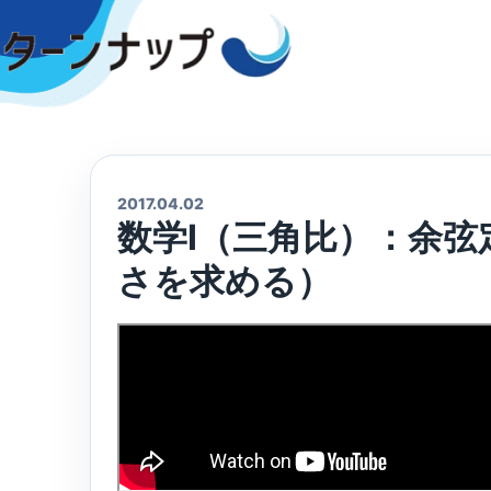
Skip
to
content
2017.04.02
数学Ⅰ（三角比）：余
さを求める）