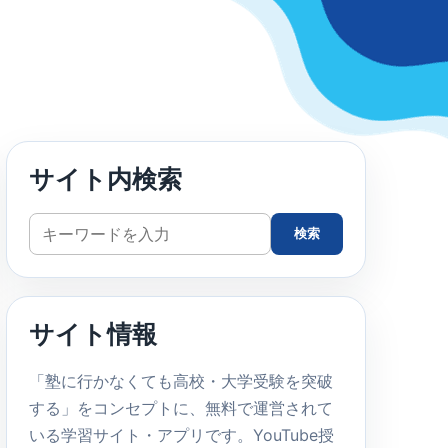
サイト内検索
サ
検索
イ
ト
内
サイト情報
検
索
「塾に行かなくても高校・大学受験を突破
する」をコンセプトに、無料で運営されて
いる学習サイト・アプリです。YouTube授