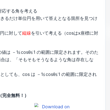
に対応する角を考える
できるだけ単位円を用いて答えとなる箇所を見つけ
位円に対して
縦線
を引いて考える（cosはx座標に対
s の値は －1≦cosθ≦1 の範囲に限定されます。そのた
た場合は、「そもそもそうなるような角は存在しな
も、cos は －1≦cosθ≦1 の範囲に限定され
（完全無料！）