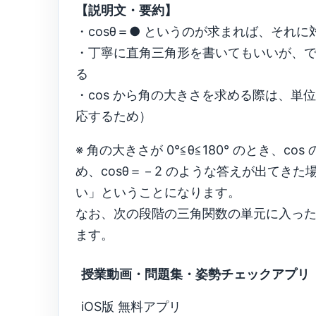
【説明文・要約】
・cosθ＝● というのが求まれば、それ
・丁寧に直角三角形を書いてもいいが、
る
・cos から角の大きさを求める際は、単
応するため）
※ 角の大きさが 0°≦θ≦180° のとき、co
め、cosθ＝－2 のような答えが出てき
い」ということになります。
なお、次の段階の三角関数の単元に入ったとして
ます。
授業動画・問題集・姿勢チェックアプリ
iOS版 無料アプリ