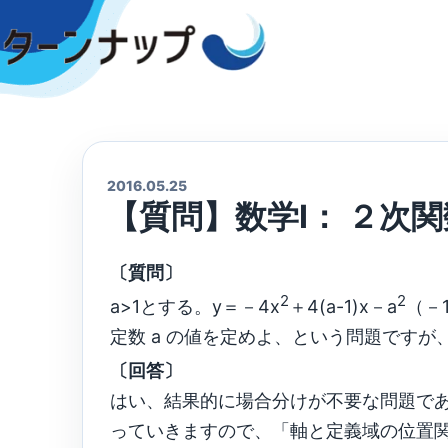
Skip
to
content
2016.05.25
【質問】数学Ⅰ： ２次
〔質問〕
2
2
a>1とする。y＝－4x
＋4(a-1)x－a
（－
定数 a の値を定めよ、という問題です
〔回答〕
はい、結果的に場合分けが不要な問題であ
っていきますので、「軸と定義域の位置