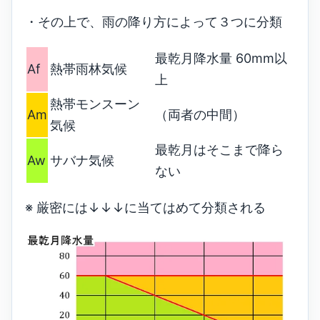
・その上で、雨の降り方によって３つに分類
最乾月降水量 60mm以
Af
熱帯雨林気候
上
熱帯モンスーン
Am
（両者の中間）
気候
最乾月はそこまで降ら
Aw
サバナ気候
ない
※ 厳密には↓↓↓に当てはめて分類される