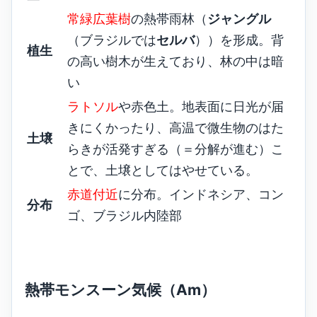
常緑広葉樹
の熱帯雨林（
ジャングル
（ブラジルでは
セルバ
））を形成。背
植生
の高い樹木が生えており、林の中は暗
い
ラトソル
や赤色土。地表面に日光が届
きにくかったり、高温で微生物のはた
土壌
らきが活発すぎる（＝分解が進む）こ
とで、土壌としてはやせている。
赤道付近
に分布。インドネシア、コン
分布
ゴ、ブラジル内陸部
熱帯モンスーン気候（Am）