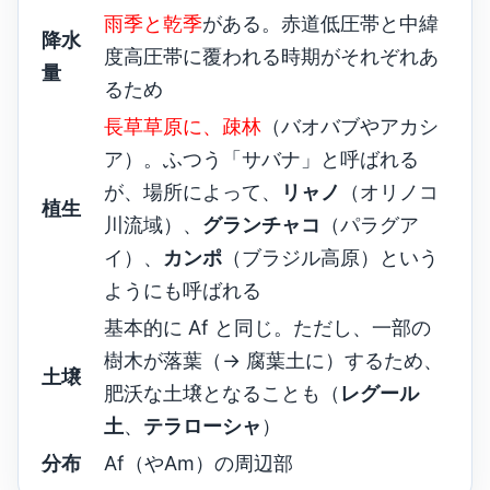
雨季と乾季
がある。赤道低圧帯と中緯
降水
度高圧帯に覆われる時期がそれぞれあ
量
るため
長草草原に、疎林
（バオバブやアカシ
ア）。ふつう「サバナ」と呼ばれる
が、場所によって、
リャノ
（オリノコ
植生
川流域）、
グランチャコ
（パラグア
イ）、
カンポ
（ブラジル高原）という
ようにも呼ばれる
基本的に Af と同じ。ただし、一部の
樹木が落葉（→ 腐葉土に）するため、
土壌
肥沃な土壌となることも（
レグール
土
、
テラローシャ
）
分布
Af（やAm）の周辺部