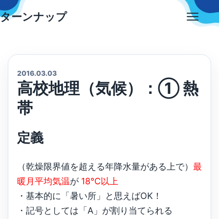
Skip
ターンナップ
to
Open
content
menu
2016.03.03
高校地理（気候）：① 熱
帯
定義
（乾燥限界値を超える年降水量がある上で）
最
暖月平均気温
が
18℃以上
・基本的に「暑い所」と思えばOK！
・記号としては「A」が割り当てられる