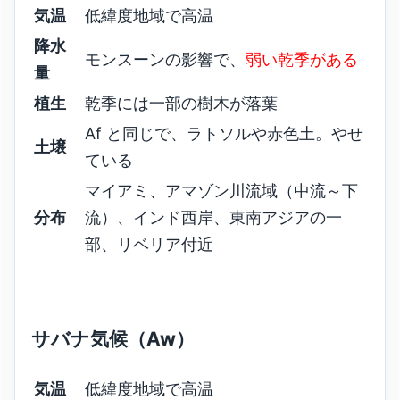
気温
低緯度地域で高温
降水
モンスーンの影響で、
弱い乾季がある
量
植生
乾季には一部の樹木が落葉
Af と同じで、ラトソルや赤色土。やせ
土壌
ている
マイアミ、アマゾン川流域（中流～下
分布
流）、インド西岸、東南アジアの一
部、リベリア付近
サバナ気候（Aw）
気温
低緯度地域で高温