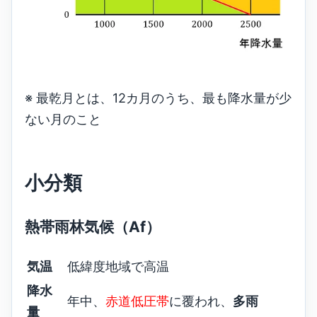
※ 最乾月とは、12カ月のうち、最も降水量が少
ない月のこと
小分類
熱帯雨林気候（Af）
気温
低緯度地域で高温
降水
年中、
赤道低圧帯
に覆われ、
多雨
量