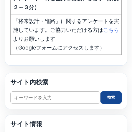
２～３分）
「将来設計・進路」に関するアンケートを実
施しています。ご協力いただける方は
こちら
よりお願いします
（Googleフォームにアクセスします）
サイト内検索
サ
検索
イ
ト
内
サイト情報
検