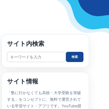
サイト内検索
サ
検索
イ
ト
内
サイト情報
検
索
「塾に行かなくても高校・大学受験を突破
する」をコンセプトに、無料で運営されて
いる学習サイト・アプリです。YouTube授