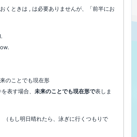
におくときは , は必要ありませんが、「前半にお
ed.
now.
未来のことでも現在形
条件を表す場合、
未来のことでも現在形で
表しま
ne tomorrow. （もし明日晴れたら、泳ぎに行くつもりで