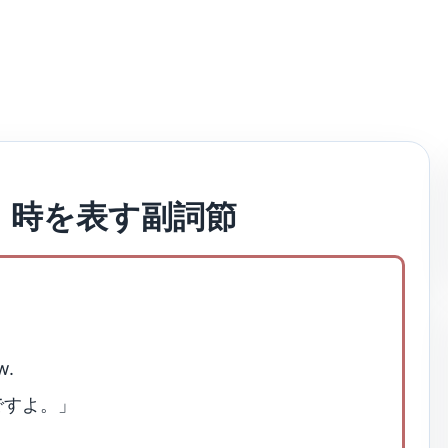
】時を表す副詞節
w.
ですよ。」