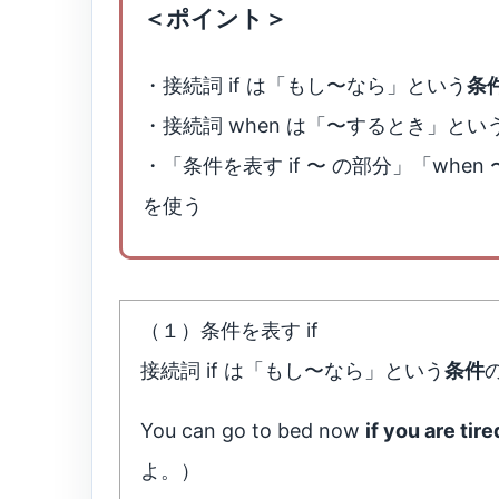
＜ポイント＞
・接続詞 if は「もし〜なら」という
条
・接続詞 when は「〜するとき」とい
・「条件を表す if 〜 の部分」「wh
を使う
（１）条件を表す if
接続詞 if は「もし〜なら」という
条件
You can go to bed now
if you are tire
よ。）