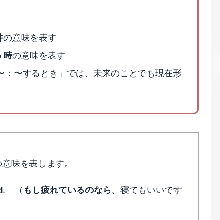
件
の意味を表す
う
時
の意味を表す
en 〜：〜するとき」では、未来のことでも現在形
の意味を表します。
d
. （
もし疲れているのなら
、寝てもいいです