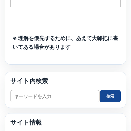
※ 理解を優先するために、あえて大雑把に書
いてある場合があります
サイト内検索
サ
検索
イ
ト
内
サイト情報
検