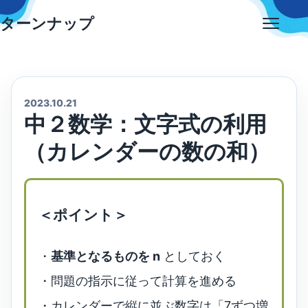
Skip
ターンナップ
to
Open
content
menu
2023.10.21
中２数学：文字式の利用
（カレンダーの数の和）
＜ポイント＞
・
基準となるものを n
としておく
・問題の指示に従って計算を進める
・カレンダーで縦に並ぶ数字は「7ずつ増