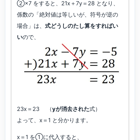
②×7 をすると、21x＋7y＝28 となり、
係数の「絶対値は等しいが、符号が逆の
場合」は、
式どうしのたし算をすればい
い
ので、
23x＝23 （
yが消去された
式）
よって、x＝1 と分かります。
x＝1 を①に代入すると、