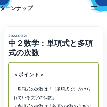
Skip
ターンナップ
to
Open
content
menu
2023.09.21
中２数学：単項式と多項
式の次数
＜ポイント＞
・単項式の次数は「（単項式で）かけら
れている文字の個数」
・多項式の次数は「各項の次数のうちで