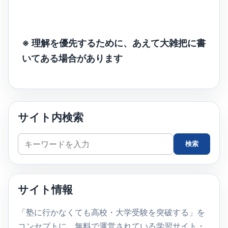
※ 理解を優先するために、あえて大雑把に書
いてある場合があります
サイト内検索
サ
検索
イ
ト
内
サイト情報
検
索
「塾に行かなくても高校・大学受験を突破する」を
コンセプトに、無料で運営されている学習サイト・