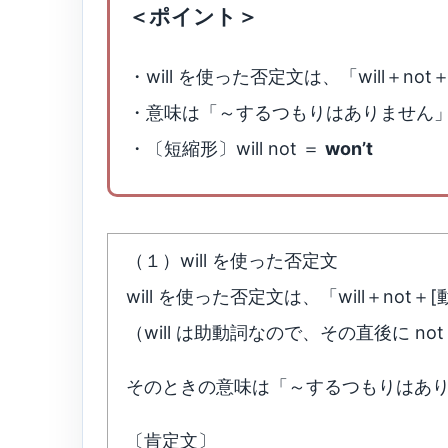
＜ポイント＞
・will を使った否定文は、「will＋n
・意味は「～するつもりはありません
・〔短縮形〕will not ＝
won’t
（１）will を使った否定文
will を使った否定文は、「will＋no
（will は助動詞なので、その直後に no
そのときの意味は「～するつもりはあ
〔肯定文〕