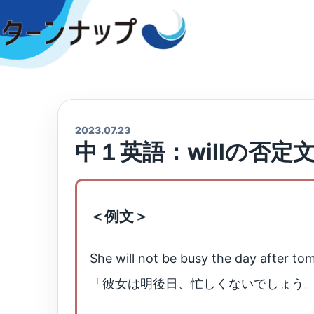
Skip
to
content
2023.07.23
中１英語：willの否定
＜例文＞
She will not be busy the day after to
「彼女は明後日、忙しくないでしょう