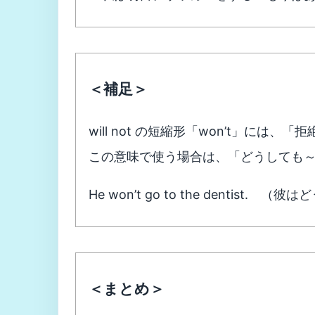
＜補足＞
will not の短縮形「won’t」に
この意味で使う場合は、「どうしても
He won’t go to the dentis
＜まとめ＞