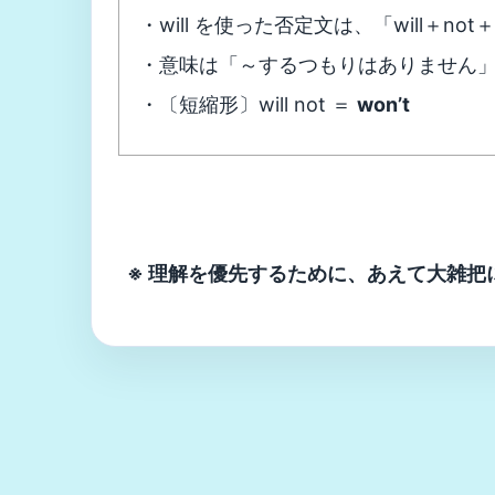
・will を使った否定文は、「will＋no
・意味は「～するつもりはありません
・〔短縮形〕will not ＝
won’t
※ 理解を優先するために、あえて大雑把