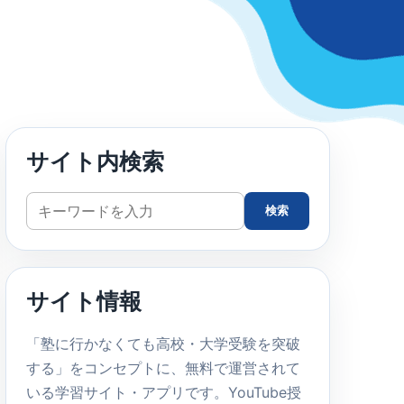
サイト内検索
サ
検索
イ
ト
内
サイト情報
検
索
「塾に行かなくても高校・大学受験を突破
する」をコンセプトに、無料で運営されて
いる学習サイト・アプリです。YouTube授