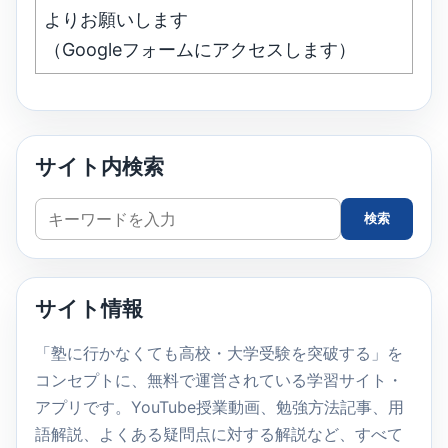
よりお願いします
（Googleフォームにアクセスします）
サイト内検索
サ
検索
イ
ト
内
サイト情報
検
索
「塾に行かなくても高校・大学受験を突破する」を
コンセプトに、無料で運営されている学習サイト・
アプリです。YouTube授業動画、勉強方法記事、用
語解説、よくある疑問点に対する解説など、すべて