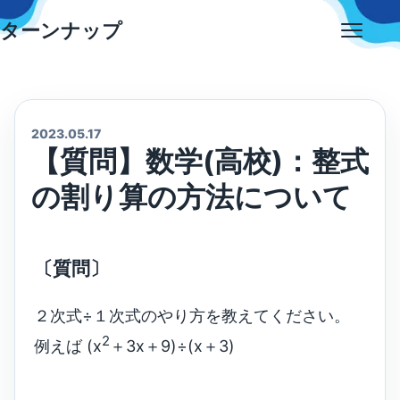
Skip
ターンナップ
to
Open
content
menu
2023.05.17
【質問】数学(高校)：整式
の割り算の方法について
〔質問〕
２次式÷１次式のやり方を教えてください。
2
例えば (x
＋3x＋9)÷(x＋3)