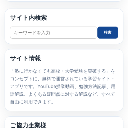
サイト内検索
サ
検索
イ
ト
内
サイト情報
検
索
「塾に行かなくても高校・大学受験を突破する」を
コンセプトに、無料で運営されている学習サイト・
アプリです。YouTube授業動画、勉強方法記事、用
語解説、よくある疑問点に対する解説など、すべて
自由に利用できます。
ご協力企業様