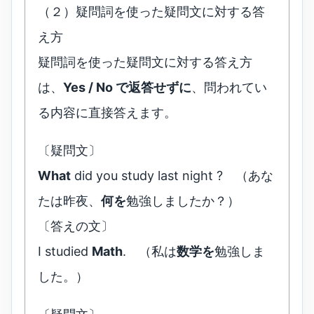
（２）疑問詞を使った疑問文に対する答
え方
疑問詞を使った疑問文に対する答え方
は、
Yes / No で返答せずに
、問われてい
る内容に直接答えます。
〔疑問文〕
What
did you study last night ? （あな
たは昨夜、
何を
勉強しましたか？）
〔答えの文〕
I studied
Math
. （私は
数学を
勉強しま
した。）