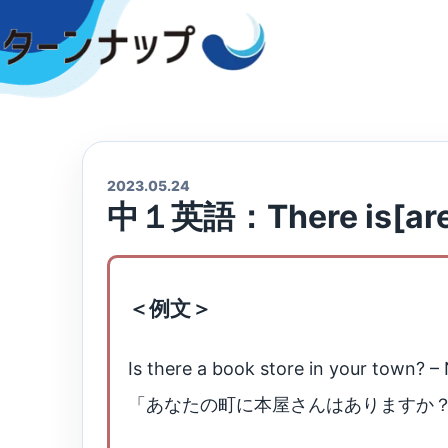
Skip
to
content
2023.05.24
中１英語：There is[a
＜例文＞
Is there a book store in your town? – N
「あなたの町に本屋さんはありますか