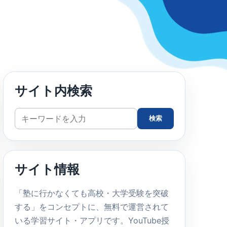
サイト内検索
サ
検索
イ
ト
内
サイト情報
検
索
「塾に行かなくても高校・大学受験を突破
する」をコンセプトに、無料で運営されて
いる学習サイト・アプリです。YouTube授