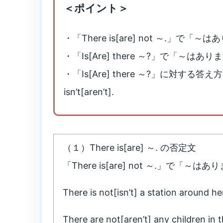
＜ポイント＞
・「There is[are] not ～.」で
・「Is[Are] there ～?」で「～は
・「Is[Are] there ～?」に対する答え方は「Yes
isn’t[aren’t].
（１）There is[are] ～. の否定文
「There is[are] not ～.」で
There is not[isn’t] a station
There are not[aren’t] any chil