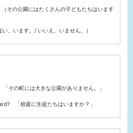
 the park? （その公園にはたくさんの子どもたちはいます
aren’t. （はい、います。/ いいえ、いません。）
n the town. 「その町には大きな公園がありません。」
e schoolyard? 「校庭に生徒たちはいますか？」