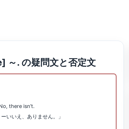
re] ～. の疑問文と否定文
o, there isn’t.
？ーいいえ、ありません。」