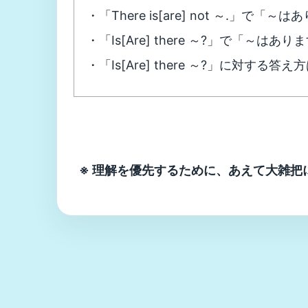
・「There is[are] not ～.」で
・「Is[Are] there ～?」で「～は
・「Is[Are] there ～?」に対する答え方は「Yes, 
※ 理解を優先するために、あえて大雑把