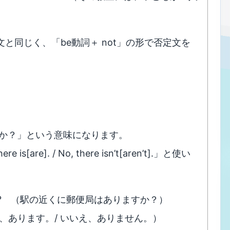
文と同じく、「be動詞＋ not」の形で否定文を
ありますか？」という意味になります。
re]. / No, there isn’t[aren’t].」と使い
the station? （駅の近くに郵便局はありますか？）
sn’t. （はい、あります。/ いいえ、ありません。）