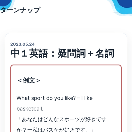
Skip
ターンナップ
to
Open
content
menu
2023.05.24
中１英語：疑問詞＋名詞
＜例文＞
What sport do you like? – I like
basketball.
「あなたはどんなスポーツが好きです
か？ー私はバスケが好きです。」