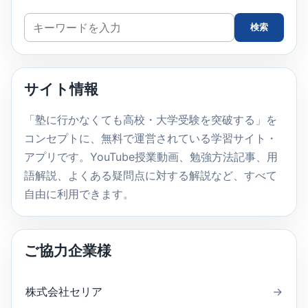
サ
検索
イ
ト
内
サイト情報
検
索
「塾に行かなくても高校・大学受験を突破する」を
コンセプトに、無料で運営されている学習サイト・
アプリです。YouTube授業動画、勉強方法記事、用
語解説、よくある疑問点に対する解説など、すべて
自由に利用できます。
ご協力企業様
株式会社セリア
→