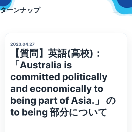
Skip
ターンナップ
to
Open
content
menu
2023.04.27
【質問】英語(高校)：
Australia is
committed politically
and economically to
being part of Asia.
の
to being 部分について