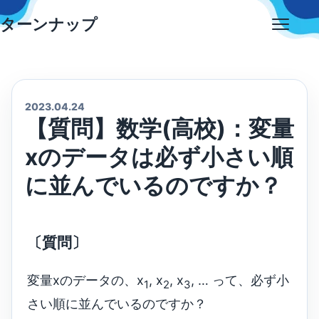
Skip
ターンナップ
to
Open
content
menu
2023.04.24
【質問】数学(高校)：変量
xのデータは必ず小さい順
に並んでいるのですか？
〔質問〕
変量xのデータの、x
, x
, x
, … って、必ず小
1
2
3
さい順に並んでいるのですか？