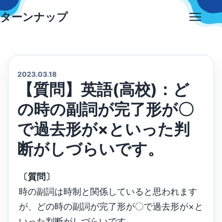
Skip
ターンナップ
to
Open
content
menu
2023.03.18
【質問】英語(高校)：ど
の時の副詞が完了形が〇
で過去形が×といった判
断がしづらいです。
〔質問〕
時の副詞は時制と関係していると思われます
が、どの時の副詞が完了形が〇で過去形が×と
いった判断がしづらいです。