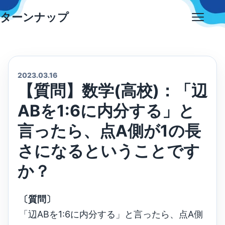
Skip
ターンナップ
to
Open
content
menu
2023.03.16
【質問】数学(高校)：「辺
ABを1:6に内分する」と
言ったら、点A側が1の長
さになるということです
か？
〔質問〕
「辺ABを1:6に内分する」と言ったら、点A側