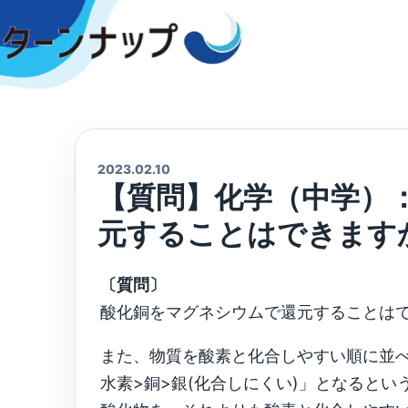
Skip
to
content
2023.02.10
【質問】化学（中学）
元することはできます
〔質問〕
酸化銅をマグネシウムで還元することは
また、物質を酸素と化合しやすい順に並べ
水素>銅>銀(化合しにくい)」となるとい