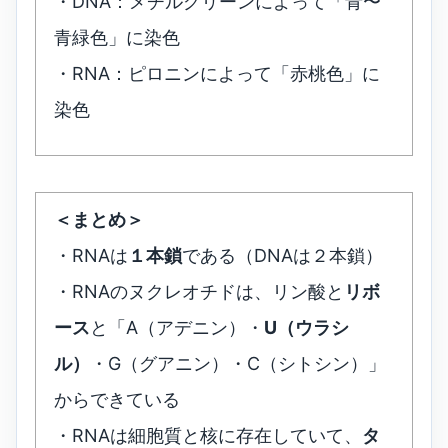
・DNA：メチルグリーンによって「青〜
青緑色」に染色
・RNA：ピロニンによって「赤桃色」に
染色
＜まとめ＞
・RNAは
１本鎖
である（DNAは２本鎖）
・RNAのヌクレオチドは、リン酸と
リボ
ース
と「A（アデニン）・
U（ウラシ
ル）
・G（グアニン）・C（シトシン）」
からできている
・RNAは細胞質と核に存在していて、
タ