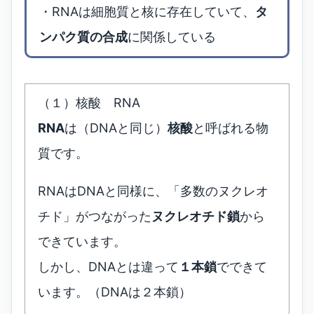
・RNAは細胞質と核に存在していて、
タ
ンパク質の合成
に関係している
（１）核酸 RNA
RNA
は（DNAと同じ）
核酸
と呼ばれる物
質です。
RNAはDNAと同様に、「多数のヌクレオ
チド」がつながった
ヌクレオチド鎖
から
できています。
しかし、DNAとは違って
１本鎖
でできて
います。（DNAは２本鎖）