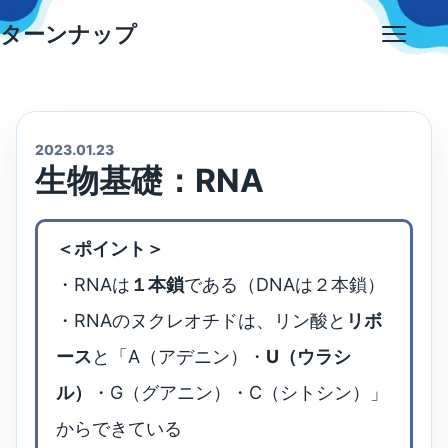
Skip
ターンナップ
to
Open
content
menu
2023.01.23
生物基礎：RNA
＜ポイント＞
・RNAは
１本鎖
である（DNAは２本鎖）
・RNAのヌクレオチドは、リン酸と
リボ
ース
と「A（アデニン）・
U（ウラシ
ル）
・G（グアニン）・C（シトシン）」
からできている