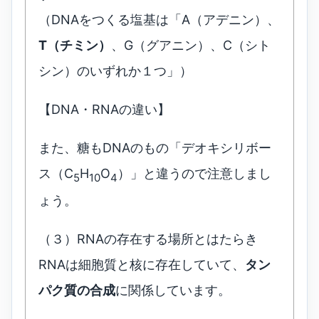
（DNAをつくる塩基は「A（アデニン）、
T（チミン）
、G（グアニン）、C（シト
シン）のいずれか１つ」）
【DNA・RNAの違い】
また、糖もDNAのもの「デオキシリボー
ス（C
H
O
）」と違うので注意しまし
5
10
4
ょう。
（３）RNAの存在する場所とはたらき
RNAは細胞質と核に存在していて、
タン
パク質の合成
に関係しています。