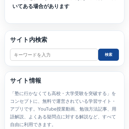
いてある場合があります
サイト内検索
サ
検索
イ
ト
内
サイト情報
検
索
「塾に行かなくても高校・大学受験を突破する」を
コンセプトに、無料で運営されている学習サイト・
アプリです。YouTube授業動画、勉強方法記事、用
語解説、よくある疑問点に対する解説など、すべて
自由に利用できます。