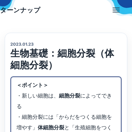
Skip
ターンナップ
to
Open
content
menu
2023.01.23
生物基礎：細胞分裂（体
細胞分裂）
＜ポイント＞
・新しい細胞は、
細胞分裂
によってでき
る
・細胞分裂には「からだをつくる細胞を
増やす」
体細胞分裂
と「生殖細胞をつく