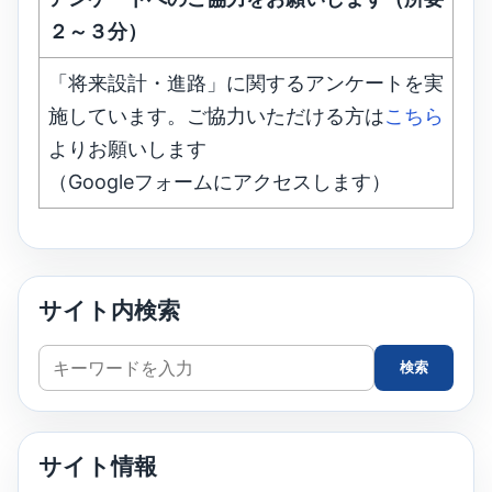
２～３分）
「将来設計・進路」に関するアンケートを実
施しています。ご協力いただける方は
こちら
よりお願いします
（Googleフォームにアクセスします）
サイト内検索
サ
検索
イ
ト
内
サイト情報
検