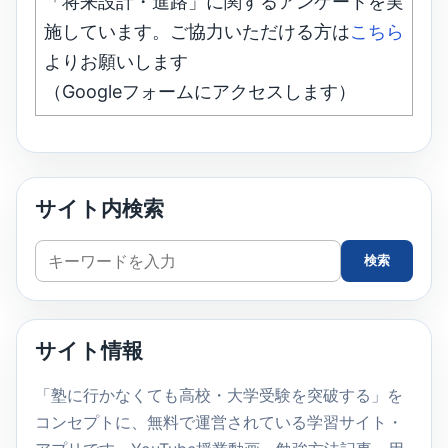
「将来設計・進路」に関するアンケートを実
施しています。ご協力いただける方は
こちら
よりお願いします
（Googleフォームにアクセスします）
サイト内検索
サ
検索
イ
ト
内
サイト情報
検
索
「塾に行かなくても高校・大学受験を突破する」を
コンセプトに、無料で運営されている学習サイト・