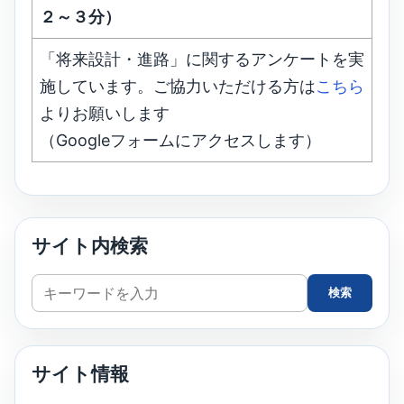
２～３分）
「将来設計・進路」に関するアンケートを実
施しています。ご協力いただける方は
こちら
よりお願いします
（Googleフォームにアクセスします）
サイト内検索
サ
検索
イ
ト
内
サイト情報
検