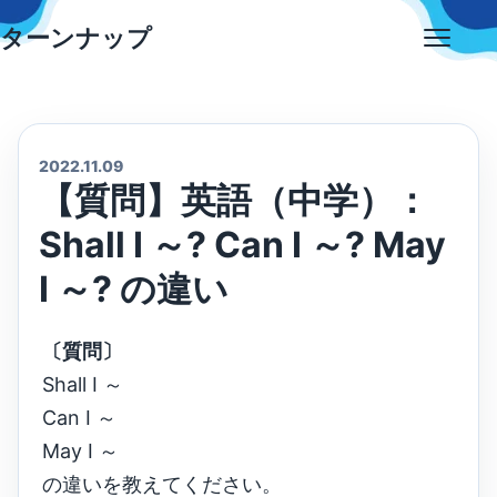
Skip
ターンナップ
to
Open
content
menu
2022.11.09
【質問】英語（中学）：
Shall I ～? Can I ～? May
I ～? の違い
〔質問〕
Shall I ～
Can I ～
May I ～
の違いを教えてください。