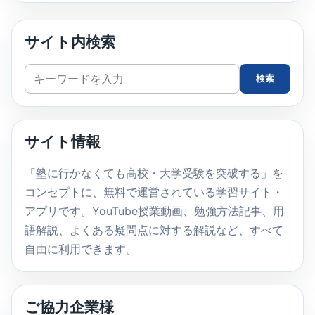
サイト内検索
サ
検索
イ
ト
内
サイト情報
検
索
「塾に行かなくても高校・大学受験を突破する」を
コンセプトに、無料で運営されている学習サイト・
アプリです。YouTube授業動画、勉強方法記事、用
語解説、よくある疑問点に対する解説など、すべて
自由に利用できます。
ご協力企業様