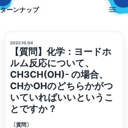
Skip
ターンナップ
to
Open
content
menu
2022.10.04
【質問】化学：ヨードホ
ルム反応について、
CH3CH(OH)- の場合、
CHかOHのどちらかがつ
いていればいいというこ
とですか？
〔質問〕