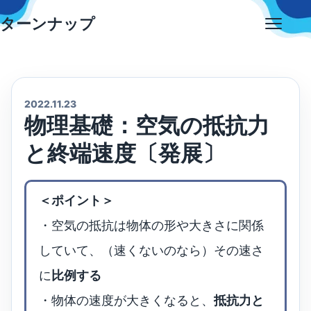
Skip
ターンナップ
to
Open
content
menu
2022.11.23
物理基礎：空気の抵抗力
と終端速度〔発展〕
＜ポイント＞
・空気の抵抗は物体の形や大きさに関係
していて、（速くないのなら）その速さ
に
比例する
・物体の速度が大きくなると、
抵抗力と