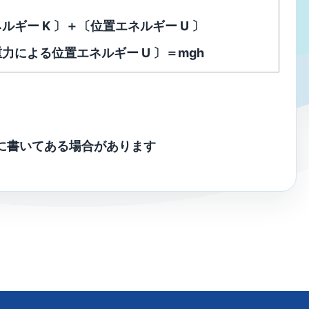
ルギー K 〕＋〔位置エネルギー U 〕
力による位置エネルギー U 〕＝mgh
に書いてある場合があります