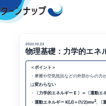
Skip
to
content
2022.10.23
物理基礎：力学的エネ
＜ポイント＞
・摩擦や空気抵抗などの外部からの力
は
変わらない
・
〔力学的エネルギー E 〕＝〔運動エネ
2
・
運動エネルギー K[J]＝(1/2)mv
,
〔