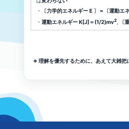
は
変わらない
・
〔力学的エネルギー E 〕＝〔運動エネ
2
・
運動エネルギー K[J]＝(1/2)mv
,
〔重
※ 理解を優先するために、あえて大雑把