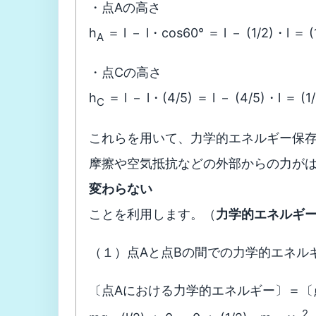
・点Aの高さ
h
＝ l － l・cos60° ＝ l － (1/2)・l ＝ (
A
・点Cの高さ
h
＝ l － l・(4/5) ＝ l － (4/5)・l ＝ (1
C
これらを用いて、力学的エネルギー保
摩擦や空気抵抗などの外部からの力が
変わらない
ことを利用します。（
力学的エネルギ
（１）点Aと点Bの間での力学的エネル
〔点Aにおける力学的エネルギー〕＝〔
2