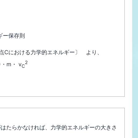
ギー保存則
点Cにおける力学的エネルギー〕 より、
2
2)・m・ v
C
がはたらかなければ、力学的エネルギーの大きさ