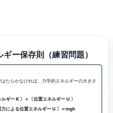
ルギー保存則（練習問題）
がはたらかなければ、力学的エネルギーの大きさ
ルギー K 〕＋〔位置エネルギー U 〕
重力による位置エネルギー U 〕＝mgh