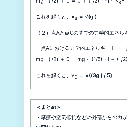
mg・(l/2) ＋ 0 ＝ 0 ＋ (1/2)・m・ v
B
これを解くと、
v
＝ √(gl)
B
（２）点Aと点Cの間での力学的エネル
〔点Aにおける力学的エネルギー〕＝〔
mg・(l/2) ＋ 0 ＝ mg・ (1/5)・l ＋ (1/
これを解くと、v
＝
√{(3gl) / 5}
C
＜まとめ＞
・摩擦や空気抵抗などの外部からの力