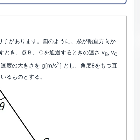
た振り子があります。図のように、糸が鉛直方向か
すとき、点Ｂ、Ｃを通過するときの速さ v
, v
B
C
2
度の大きさを g[m/s
] とし、角度θをもつ直
ているものとする。