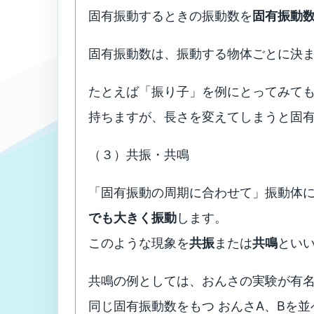
固有振動するときの振動数を
固有振動
固有振動数は、振動する物体ごとに決
たとえば「振り子」を例にとってみて
持ちますが、長さを変えてしまうと固
（３）共振・共鳴
「固有振動の周期に合わせて」振動体
でも大きく振動
します。
このような現象を
共振
または
共鳴
とい
共鳴の例としては、おんさの実験が有
同じ固有振動数をもつ おんさA、Bを