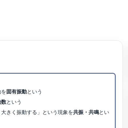
動を
固有振動
という
動数
という
と大きく振動する」という現象を
共振・共鳴
とい