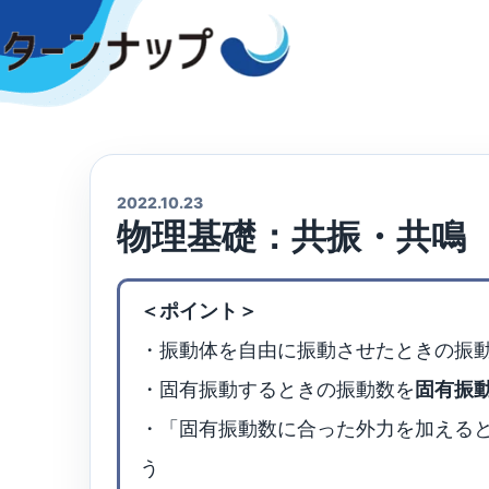
Skip
to
content
2022.10.23
物理基礎：共振・共鳴
＜ポイント＞
・振動体を自由に振動させたときの振
・固有振動するときの振動数を
固有振
・「固有振動数に合った外力を加える
う