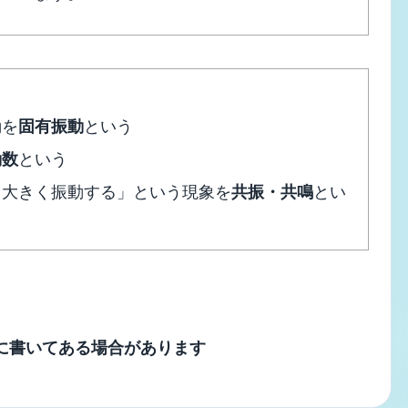
動を
固有振動
という
動数
という
と大きく振動する」という現象を
共振・共鳴
とい
に書いてある場合があります