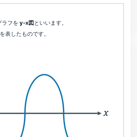
グラフを
y-x図
といいます。
を表したものです。