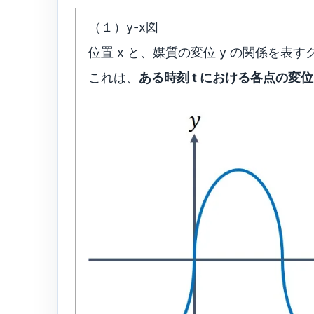
（１）y-x図
位置 x と、媒質の変位 y の関係を表す
これは、
ある時刻 t における各点の変位