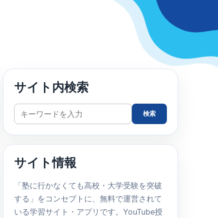
サイト内検索
サ
検索
イ
ト
内
サイト情報
検
索
「塾に行かなくても高校・大学受験を突破
する」をコンセプトに、無料で運営されて
いる学習サイト・アプリです。YouTube授