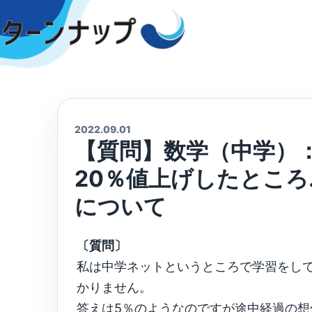
Skip
to
content
2022.09.01
【質問】数学（中学）
20％値上げしたとこ
について
〔質問〕
私は中学ネットというところで学習をし
かりません。
答えは5％のようなのですが途中経過の