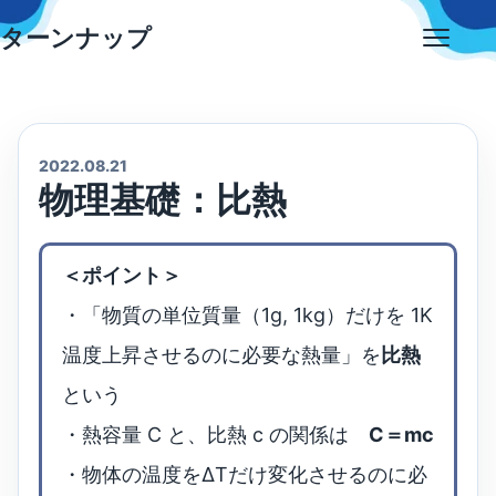
Skip
ターンナップ
to
Open
content
menu
2022.08.21
物理基礎：比熱
＜ポイント＞
・「物質の単位質量（1g, 1kg）だけを 1K
温度上昇させるのに必要な熱量」を
比熱
という
・熱容量 C と、比熱 c の関係は
C＝mc
・物体の温度をΔTだけ変化させるのに必