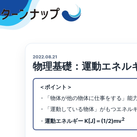
Skip
to
content
2022.08.21
物理基礎：運動エネル
＜ポイント＞
・「物体が他の物体に仕事をする」能
・「運動している物体」がもつエネル
2
・
運動エネルギー K[J]＝(1/2)mv