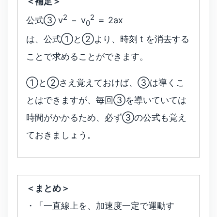
＜補足＞
2
2
公式③ v
－ v
＝ 2ax
0
は、公式①と②より、時刻 t を消去する
ことで求めることができます。
①と②さえ覚えておけば、③は導くこ
とはできますが、毎回③を導いていては
時間がかかるため、必ず③の公式も覚え
ておきましょう。
＜まとめ＞
・「一直線上を、加速度一定で運動す