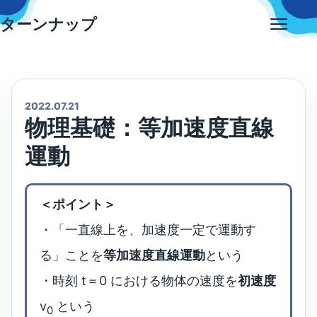
Skip
ターンナップ
to
Open
content
menu
2022.07.21
物理基礎：等加速度直線
運動
＜ポイント＞
・「一直線上を、加速度一定で運動す
る」ことを
等加速度直線運動
という
・時刻 t＝0 における物体の速度を
初速度
v
という
0