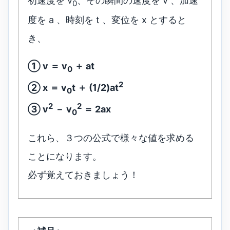
初速度を v
、その瞬間の速度を v 、加速
0
度を a 、時刻を t 、変位を x とすると
き、
① v ＝ v
＋ at
0
2
② x ＝ v
t ＋ (1/2)at
0
2
2
③ v
－ v
＝ 2ax
0
これら、３つの公式で様々な値を求める
ことになります。
必ず覚えておきましょう！