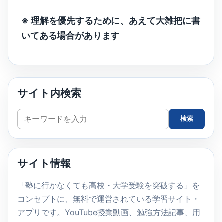
※ 理解を優先するために、あえて大雑把に書
いてある場合があります
サイト内検索
サ
検索
イ
ト
内
サイト情報
検
索
「塾に行かなくても高校・大学受験を突破する」を
コンセプトに、無料で運営されている学習サイト・
アプリです。YouTube授業動画、勉強方法記事、用