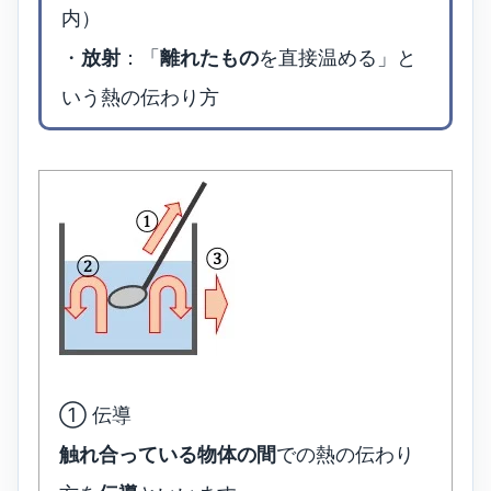
内）
・
放射
：「
離れたもの
を直接温める」と
いう熱の伝わり方
① 伝導
触れ合っている物体の間
での熱の伝わり