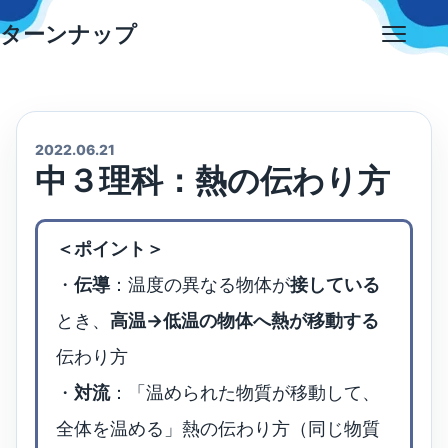
Skip
ターンナップ
to
Open
content
menu
2022.06.21
中３理科：熱の伝わり方
＜ポイント＞
・
伝導
：温度の異なる物体が
接している
とき、
高温→低温の物体へ熱が移動する
伝わり方
・
対流
：「温められた物質が移動して、
全体を温める」熱の伝わり方（同じ物質