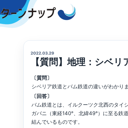
Skip
to
content
2022.03.29
【質問】地理：シベリ
〔質問〕
シベリア鉄道とバム鉄道の違いがわかり
〔回答〕
バム鉄道とは、イルクーツク北西のタイシェ
ガバニ（東経140°、北緯49°）に至る
結んでいるものです。