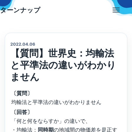
Skip
ターンナップ
to
Open
content
menu
2022.04.06
【質問】世界史：均輸法
と平準法の違いがわかり
ません
〔質問〕
均輸法と平準法の違いがわかりません
〔回答〕
「何と何をならすか」の違いで、
・均輸法：
同時期
の地域間の物価差を是正す